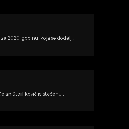
a 2020. godinu, koja se dodelj...
jan Stojiljković je stečenu ...