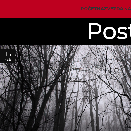
POČETNA
ZVEZDA N
Pos
15
FEB