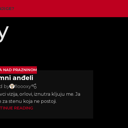
NJIGE?
y
A NAD PRAZNINOM
mni anđeli
d by
floooxy
ci vizija, orlovi, iznutra kljuju me. Ja
 za stenu koja ne postoji.
TINUE READING