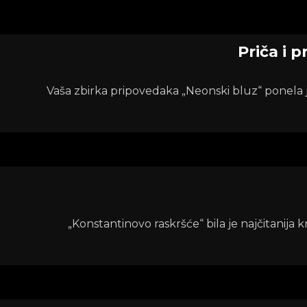
Priča i 
Vaša zbirka pripovedaka „Neonski bluz“ ponela je
„Konstantinovo raskršće“ bila je najčitanija kn