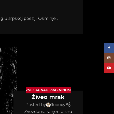
 u srpskoj poeziji. Osim nje...
Face
Inst
YouT
ZVEZDA NAD PRAZNINOM
Živeo mrak
Posted by
floooxy
Zvezdama ranjen u snu