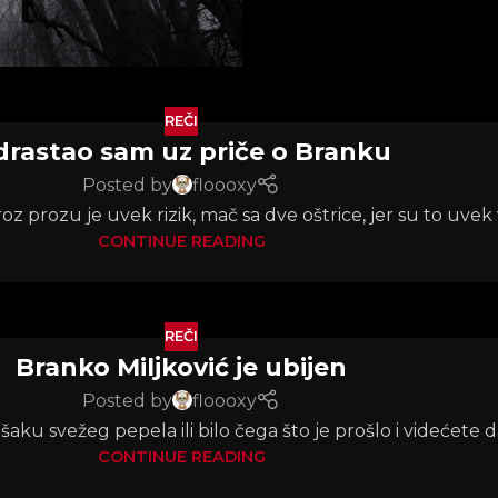
REČI
rastao sam uz priče o Branku
Posted by
floooxy
roz prozu je uvek rizik, mač sa dve oštrice, jer su to uvek
CONTINUE READING
REČI
Branko Miljković je ubijen
Posted by
floooxy
u svežeg pepela ili bilo čega što je prošlo i videćete da je
CONTINUE READING