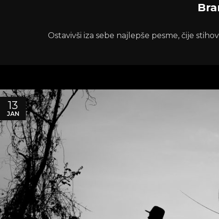
Bra
Ostavivši iza sebe najlepše pesme, čije stihove
13
JAN