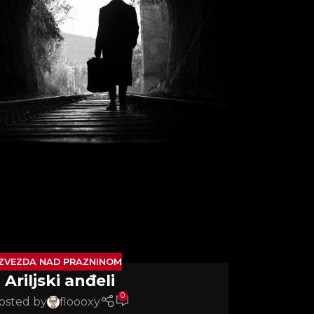
ZVEZDA NAD PRAZNINOM
Ariljski anđeli
0
osted by
floooxy