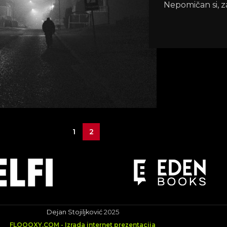
Nepomičan si, z
1
2
Dejan Stojiljković
2025
FLOOOXY.COM - Izrada internet prezentacija