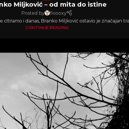
nko Miljković – od mita do istine
Posted by
floooxy
 citiramo i danas, Branko Miljković ostavio je značajan trag
CONTINUE READING