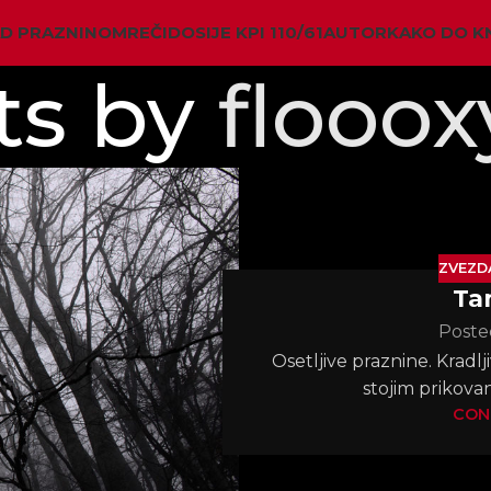
AD PRAZNINOM
REČI
DOSIJE KPI 110/61
AUTOR
KAKO DO K
ts by
flooox
ZVEZD
Ta
Poste
Osetljive praznine. Kradljiv
stojim prikovan
CON