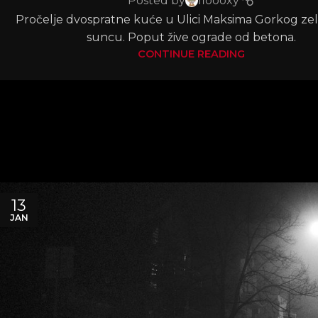
Posted by
floooxy
Pročelje dvospratne kuće u Ulici Maksima Gorkog zel
suncu. Poput žive ograde od betona.
CONTINUE READING
13
JAN