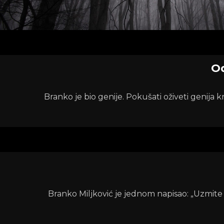
Od
Branko je bio genije. Pokušati oživeti genija k
Branko Miljković je jednom napisao: „Uzmite šak