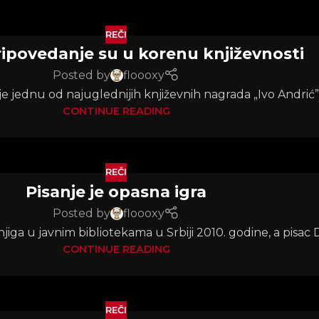
REČI
pripovedanje su u korenu književnosti
Posted by
floooxy
 jednu od najuglednijih književnih nagrada „Ivo Andrić” z
CONTINUE READING
REČI
Pisanje je opasna igra
Posted by
floooxy
jiga u javnim bibliotekama u Srbiji 2010. godine, a pisac De
CONTINUE READING
REČI