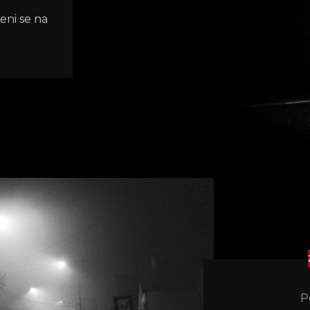
eni se na
P