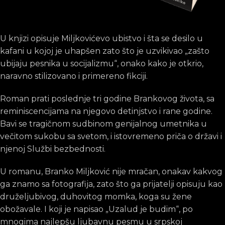
U knjizi opisuje Miljkovićevo ubistvo i šta se desilo u
kafani u kojoj je uhapšen zato što je uzvikivao „zašto
ubijaju pesnika u socijalizmu“, onako kako je otkrio,
naravno stilizovano i primereno fikciji.
Roman prati poslednje tri godine Brankovog života, sa
reminiscencijama na njegovo detinjstvo i rane godine.
Bavi se tragičnom sudbinom genijalnog umetnika u
večitom sukobu sa svetom, i istovremeno priča o državi i
njenoj Službi bezbednosti.
U romanu, Branko Miljković nije mračan, onakav kakvog
ga znamo sa fotografija, zato što ga prijatelji opisuju kao
druželjubivog, duhovitog momka, koga su žene
obožavale. I koji je napisao „Uzalud je budim“, po
mnogima najlepšu ljubavnu pesmu u srpskoj