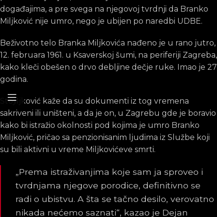
događajima, a pre svega na njegovoj tvrdnji da Branko
Miljković nije umro, nego je ubijen po naredbi UDBE.
Beživotno telo Branka Miljkovića nađeno je u rano jutro,
12. februara 1961. u Ksaverskoj šumi, na periferiji Zagreba,
kako kleči obešen o drvo debljine dečje ruke. Imao je 27
godina.
Stojiljković kaže da su dokumenti iz tog vremena
sakriveni ili uništeni, a da je on, u Zagrebu gde je boravio
kako bi istražio okolnosti pod kojima je umro Branko
Miljković, pričao sa penzionisanim ljudima iz Službe koji
su bili aktivni u vreme Miljkovićeve smrti.
„Prema istraživanjima koje sam ja sproveo i
tvrdnjama njegove porodice, definitivno se
radi o ubistvu. A šta se tačno desilo, verovatno
nikada nećemo saznati“, kazao je Dejan