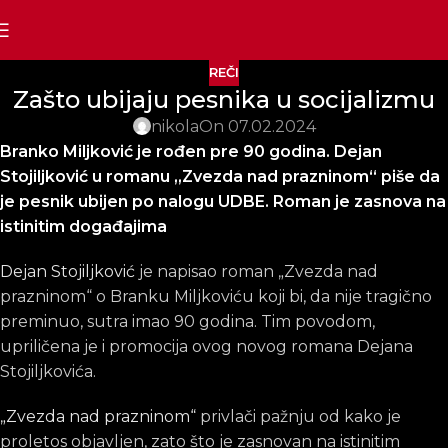
REČI
Zašto ubijaju pesnika u socijalizmu
nikola
On 07.02.2024
Branko Miljković je rođen pre 90 godina. Dejan
Stojiljković u romanu „Zvezda nad prazninom“ piše da
je pesnik ubijen po nalogu UDBE. Roman je zasnova na
istinitim događajima
Dejan Stojiljković
je napisao roman „Zvezda nad
prazninom“ o Branku Miljkoviću koji bi, da nije tragično
preminuo, sutra imao 90 godina. Tim povodom,
upriličena je i promocija ovog novog romana Dejana
Stojiljkovića.
„Zvezda nad prazninom“
privlači pažnju od kako je
proletos objavljen, zato što je zasnovan na istinitim